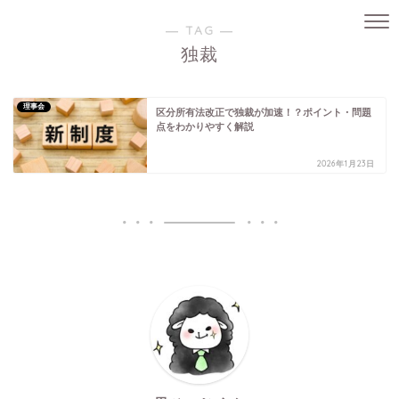
― TAG ―
独裁
理事会
区分所有法改正で独裁が加速！？ポイント・問題
点をわかりやすく解説
2026年1月23日