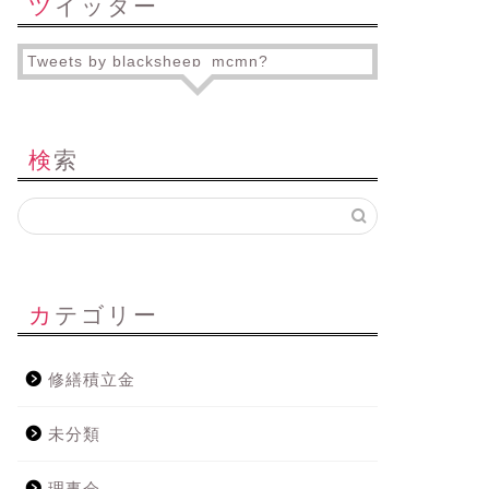
ツイッター
Tweets by blacksheep_mcmn?
検索
カテゴリー
修繕積立金
未分類
理事会