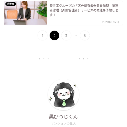
理事会
長谷工グループの「区分所有者全員参加型」第三
者管理（外部管理者）サービスの命運を予想しま
す！
2021年8月2日
...
1
2
3
8
黒ひつじくん
マンションの住人