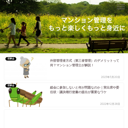
理事会
外部管理者方式（第三者管理）のデメリットって
何？マンション管理士が解説！
2023年3月20日
理事会
総会に参加しないと何が問題なのか｜実出席や委
任状・議決権行使書の提出が重要なワケ
2022年12月28日