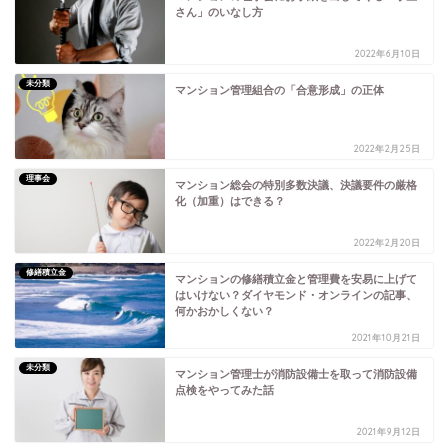
さん」のいなし方
2022年6月10日
未分類
マンション管理組合の「合意形成」の正体
2022年2月25日
理事会
マンション総会の特別多数決議、決議要件の厳格
化（加重）はできる？
2022年2月20日
修繕積立金
マンションの修繕積立金と管理費を安易に上げて
はいけない？ダイヤモンド・オンラインの記事、
何かおかしくない？
2021年10月21日
未分類
マンション管理士が消防設備士を取って消防設備
点検をやってみた話
2021年9月12日