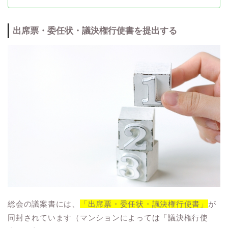
出席票・委任状・議決権行使書を提出する
総会の議案書には、
「出席票・委任状・議決権行使書」
が
同封されています（マンションによっては「議決権行使