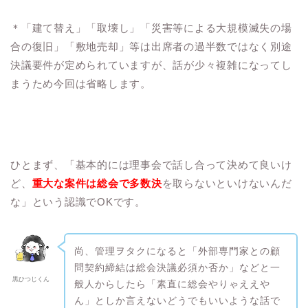
＊「建て替え」「取壊し」「災害等による大規模滅失の場
合の復旧」「敷地売却」等は出席者の過半数ではなく別途
決議要件が定められていますが、話が少々複雑になってし
まうため今回は省略します。
ひとまず、「基本的には理事会で話し合って決めて良いけ
ど、
重大な案件は総会で多数決
を取らないといけないんだ
な」という認識でOKです。
尚、管理ヲタクになると「外部専門家との顧
問契約締結は総会決議必須か否か」などと一
黒ひつじくん
般人からしたら「素直に総会やりゃええや
ん」としか言えないどうでもいいような話で