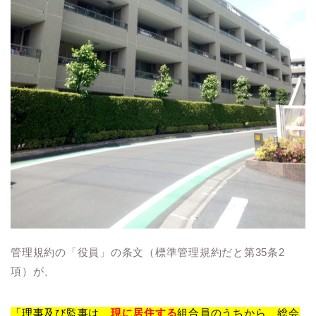
管理規約の「役員」の条文（標準管理規約だと第35条2
項）が、
「理事及び監事は、
現に居住する
組合員のうちから、総会