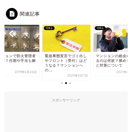
関連記事
会
理事会
理事会
急事態宣言でゴミ出し
マンションの総会が荒れ
マンションで防火管
フロント（受付）はど
るのは何故？揉める原因
は必要？任期や手当
なる？マンションへ
と対策について
説！
.
2021年4月27日
2019年6
2020年4月7日
スポンサーリンク